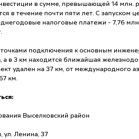
вестиции в сумме, превышающей 14 млн. р
ся в течение почти пяти лет. С запуском ц
реднегодовые налоговые платежи - 7,76 мл
.
с точками подключения к основным инжене
 а в 3 км находится ближайшая железнодор
кт удален на 37 км, от международного аэр
67 км.
ься:
ования Выселковский район
 ул. Ленина, 37