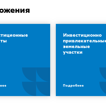
ложения
стиционные
Инвестиционно
кты
привлекательны
земельные
участки
нее
Подробнее