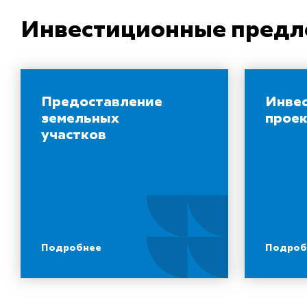
Инвестиционные пред
Предоставление
Инве
земельных
прое
участков
Подробнее
Подроб