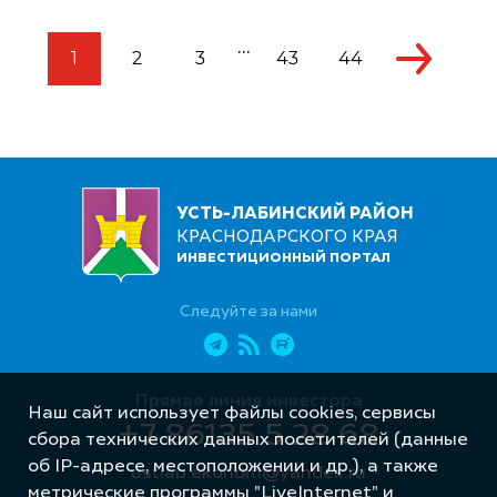
...
1
2
3
43
44
УСТЬ-ЛАБИНСКИЙ РАЙОН
КРАСНОДАРСКОГО КРАЯ
ИНВЕСТИЦИОННЫЙ ПОРТАЛ
Следуйте за нами
Прямая линия инвестора
Наш сайт использует файлы cookies, сервисы
+7 86135 5 28 68
сбора технических данных посетителей (данные
об IP-адресе, местоположении и др.), а также
ustlab.ekonom@yandex.ru
метрические программы "LiveInternet" и