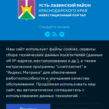
УСТЬ-ЛАБИНСКИЙ РАЙОН
КРАСНОДАРСКОГО КРАЯ
ИНВЕСТИЦИОННЫЙ ПОРТАЛ
Следуйте за нами
Прямая линия инвестора
Наш сайт использует файлы cookies, сервисы
+7 86135 5 28 68
сбора технических данных посетителей (данные
об IP-адресе, местоположении и др.), а также
ustlab.ekonom@yandex.ru
метрические программы "LiveInternet" и
"Яндекс.Метрика" для обеспечения
работоспособности и улучшения качества
обслуживания. Продолжая использовать наш
сайт, вы автоматически соглашаетесь с
использованием данных технологий.
Разработка сайта – Интернет-Имидж
© Администрация муниципального образования Усть-
Лабинский район Краснодарского края